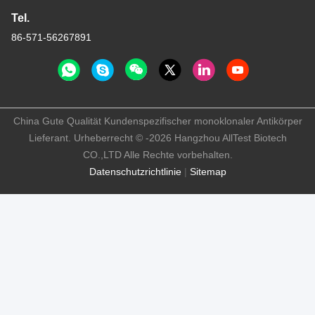
Tel.
86-571-56267891
China Gute Qualität Kundenspezifischer monoklonaler Antikörper
Lieferant. Urheberrecht © -2026 Hangzhou AllTest Biotech
CO.,LTD Alle Rechte vorbehalten.
Datenschutzrichtlinie
|
Sitemap