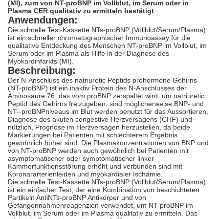
(MI), zum von NT-proBNP im Vollblut, im Serum oder in
Plasma CER qualitativ zu ermitteln bestätigt
Anwendungen:
Die schnelle Test-Kassette NTs-proBNP (Vollblut/Serum/Plasma)
ist ein schneller chromatographischer Immunoassay für die
qualitative Entdeckung des Menschen NT-proBNP im Vollblut, im
Serum oder im Plasma als Hilfe in der Diagnose des
Myokardinfarkts (MI).
Beschreibung:
Der N-Anschluss des natriuretic Peptids prohormone Gehirns
(NT-proBNP) ist ein inaktiv Protein
des
N-
Anschlusses
der
Aminosäure 76, das vom proBNP zerspaltet wird, um
natriuretic
Peptid des Gehirns
freizugeben. sind möglicherweise BNP- und
NT--proBNPniveaus im Blut werden benutzt für das Aussortieren,
Diagnose des akuten
congestive Herzversagens
(CHF) und
nützlich, Prognose im Herzversagen herzustellen, da beide
Markierungen bei Patienten mit schlechterem Ergebnis
gewöhnlich höher sind. Die Plasmakonzentrationen von BNP und
von NT-proBNP werden auch gewöhnlich bei Patienten mit
asymptomatischer oder symptomatischer linker
Kammerfunktionsstörung erhöht und verbunden sind mit
Koronararterienleiden und myokardialer Ischämie.
Die schnelle Test-Kassette NTs-proBNP (Vollblut/Serum/Plasma)
ist ein einfacher Test, der eine Kombination von beschichteten
Partikeln AntiNTs-proBNP Antikörper und von
Gefangennahmenreagenzien verwendet, um NT-proBNP im
Vollblut, im Serum oder im Plasma qualitativ zu ermitteln. Das