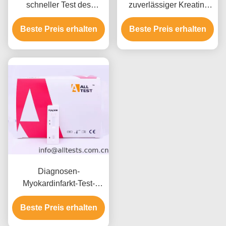
schneller Test des
zuverlässiger Kreatin-
Diagnosetest-
Kinase MB CK - schnelle
Herztroponin-I (cTnI) für
Beste Preis erhalten
Test-Ausrüstung MB für
Beste Preis erhalten
akutes kranzartiges
hohe Empfindlichkeit
Syndrom mit CER
Diagnosen-
Myokardinfarkt-Test-
Kassette
Beste Preis erhalten