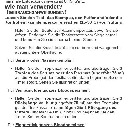
minimale Entdeckungsniveau ist 0.45ng/mL.
Wie man verwendet?
【GEBRAUCHSANWEISUNGEN】
Lassen Sie den Test, das Exemplar, den Puffer und/oder die
Kontrollen Raumtemperatur erreichen (15-30°C) vor Prüfung.
Holen Sie den Beutel zur Raumtemperatur, bevor Sie sie
öffnen. Entfernen Sie die Testkassette vom Siegelbeutel
und benutzen Sie sie innerhalb einer Stunde.
Setzen Sie die Kassette auf eine saubere und waagerecht
ausgerichtete Oberfläche.
Für
Serum- oder Plasma
exemplar:
Halten Sie den Tropfenzähler vertikal und übertragen Sie
3
Tropfen des Serums oder des Plasmas (ungefähr 75 ml)
auf die Probe gut der Testkassette, dann beginnen Sie den
Timer sofort. Sehen Sie Illustration unten.
Für
Venipuncture ganzes Bloodspecimen
:
Halten Sie den Tropfenzähler vertikal und übertragen Sie
3
Rückgänge Vollblut
(ungefähr
75 ml
) auf das Exemplar
gut der Testkassette, dann
fügen Sie 1 Rückgang des
Puffers
(ungefähr
40 ml
), hinzu und beginnen Sie den
Timer. Sehen Sie Illustration unten.
Für
Fingerstick ganzes Bloodspecimen
: