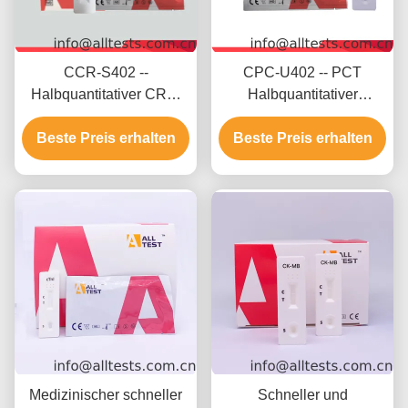
CCR-S402 --
CPC-U402 -- PCT
Halbquantitativer CRP-
Halbquantitativer
Schnelltest
Schnelltest
(Vollblut/Serum/Plasma)
Beste Preis erhalten
(Vollblut/Serum/Plasma)
Beste Preis erhalten
Medizinischer schneller
Schneller und