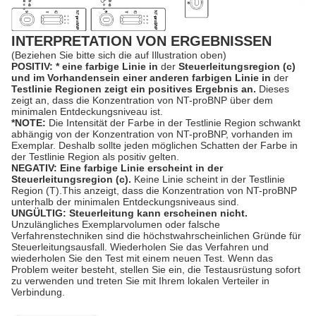
INTERPRETATION VON ERGEBNISSEN
(Beziehen Sie bitte sich die auf Illustration oben)
POSITIV: * eine farbige Linie in
der
Steuerleitungsregion (c)
und im Vorhandensein einer anderen farbigen Linie in
der
Testlinie Regionen zeigt ein positives Ergebnis an.
Dieses
zeigt an, dass die Konzentration von NT-proBNP über dem
minimalen Entdeckungsniveau ist.
*NOTE:
Die Intensität der Farbe in der Testlinie Region schwankt
abhängig von der Konzentration von NT-proBNP, vorhanden im
Exemplar. Deshalb sollte jeden möglichen Schatten der Farbe in
der Testlinie Region als positiv gelten.
NEGATIV: Eine farbige Linie erscheint in der
Steuerleitungsregion (c).
Keine Linie scheint in der Testlinie
Region (T).This anzeigt, dass die Konzentration von NT-proBNP
unterhalb der minimalen Entdeckungsniveaus sind.
UNGÜLTIG: Steuerleitung kann erscheinen nicht.
Unzulängliches Exemplarvolumen oder falsche
Verfahrenstechniken sind die höchstwahrscheinlichen Gründe für
Steuerleitungsausfall. Wiederholen Sie das Verfahren und
wiederholen Sie den Test mit einem neuen Test. Wenn das
Problem weiter besteht, stellen Sie ein, die Testausrüstung sofort
zu verwenden und treten Sie mit Ihrem lokalen Verteiler in
Verbindung.