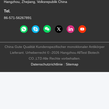
Hangzhou, Zhejiang, Volksrepublik China
Tel.
86-571-56267891
China Gute Qualität Kundenspezifischer monoklonaler Antikörper
Lieferant. Urheberrecht © -2026 Hangzhou AllTest Biotech
CO.,LTD Alle Rechte vorbehalten.
Datenschutzrichtlinie
|
Sitemap