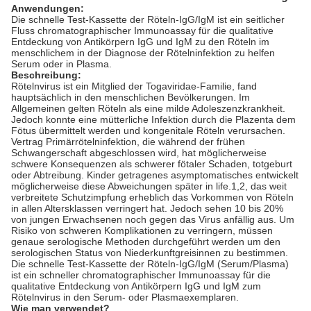
Anwendungen:
Die schnelle Test-Kassette der Röteln-IgG/IgM ist ein seitlicher
Fluss chromatographischer Immunoassay für die qualitative
Entdeckung von Antikörpern IgG und IgM zu den Röteln im
menschlichem in der Diagnose der Rötelninfektion zu helfen
Serum oder in Plasma.
Beschreibung:
Rötelnvirus ist ein Mitglied der Togaviridae-Familie, fand
hauptsächlich in den menschlichen Bevölkerungen. Im
Allgemeinen gelten Röteln als eine milde Adoleszenzkrankheit.
Jedoch konnte eine mütterliche Infektion durch die Plazenta dem
Fötus übermittelt werden und kongenitale Röteln verursachen.
Vertrag Primärrötelninfektion, die während der frühen
Schwangerschaft abgeschlossen wird, hat möglicherweise
schwere Konsequenzen als schwerer fötaler Schaden, totgeburt
oder Abtreibung. Kinder getragenes asymptomatisches entwickelt
möglicherweise diese Abweichungen später in life.1,2, das weit
verbreitete Schutzimpfung erheblich das Vorkommen von Röteln
in allen Altersklassen verringert hat. Jedoch sehen 10 bis 20%
von jungen Erwachsenen noch gegen das Virus anfällig aus. Um
Risiko von schweren Komplikationen zu verringern, müssen
genaue serologische Methoden durchgeführt werden um den
serologischen Status von Niederkunftgreisinnen zu bestimmen.
Die schnelle Test-Kassette der Röteln-IgG/IgM (Serum/Plasma)
ist ein schneller chromatographischer Immunoassay für die
qualitative Entdeckung von Antikörpern IgG und IgM zum
Rötelnvirus in den Serum- oder Plasmaexemplaren.
Wie man verwendet?