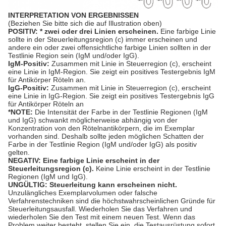
INTERPRETATION VON ERGEBNISSEN
(Beziehen Sie bitte sich die auf Illustration oben)
POSITIV: * zwei oder drei Linien erscheinen.
Eine farbige Linie
sollte in der Steuerleitungsregion (c) immer erscheinen und
andere ein oder zwei offensichtliche farbige Linien sollten in der
Testlinie Region sein (IgM und/oder IgG).
IgM-Positiv:
Zusammen mit Linie in Steuerregion (c), erscheint
eine Linie in IgM-Region. Sie zeigt ein positives Testergebnis IgM
für Antikörper Röteln an.
IgG-Positiv:
Zusammen mit Linie in Steuerregion (c), erscheint
eine Linie in IgG-Region. Sie zeigt ein positives Testergebnis IgG
für Antikörper Röteln an
*NOTE:
Die Intensität der Farbe in der Testlinie Regionen (IgM
und IgG) schwankt möglicherweise abhängig von der
Konzentration von den Rötelnantikörpern, die im Exemplar
vorhanden sind. Deshalb sollte jeden möglichen Schatten der
Farbe in der Testlinie Region (IgM und/oder IgG) als positiv
gelten.
NEGATIV: Eine farbige Linie erscheint in der
Steuerleitungsregion (c).
Keine Linie erscheint in der Testlinie
Regionen (IgM und IgG).
UNGÜLTIG: Steuerleitung kann erscheinen nicht.
Unzulängliches Exemplarvolumen oder falsche
Verfahrenstechniken sind die höchstwahrscheinlichen Gründe für
Steuerleitungsausfall. Wiederholen Sie das Verfahren und
wiederholen Sie den Test mit einem neuen Test. Wenn das
Problem weiter besteht, stellen Sie ein, die Testausrüstung sofort