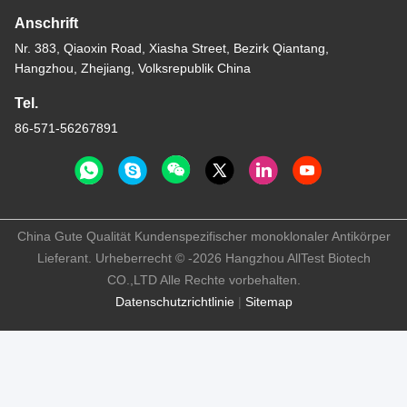
Anschrift
Nr. 383, Qiaoxin Road, Xiasha Street, Bezirk Qiantang,
Hangzhou, Zhejiang, Volksrepublik China
Tel.
86-571-56267891
China Gute Qualität Kundenspezifischer monoklonaler Antikörper
Lieferant. Urheberrecht © -2026 Hangzhou AllTest Biotech
CO.,LTD Alle Rechte vorbehalten.
Datenschutzrichtlinie
|
Sitemap