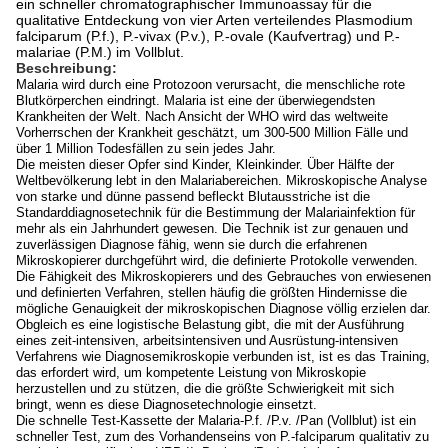
ein schneller chromatographischer Immunoassay für die
qualitative Entdeckung von vier Arten verteilendes Plasmodium
falciparum (P.f.), P.-vivax (P.v.), P.-ovale (Kaufvertrag) und P.-
malariae (P.M.) im Vollblut.
Beschreibung:
Malaria wird durch eine Protozoon verursacht, die menschliche rote
Blutkörperchen eindringt. Malaria ist eine der überwiegendsten
Krankheiten der Welt. Nach Ansicht der WHO wird das weltweite
Vorherrschen der Krankheit geschätzt, um 300-500 Million Fälle und
über 1 Million Todesfällen zu sein jedes Jahr.
Die meisten dieser Opfer sind Kinder, Kleinkinder. Über Hälfte der
Weltbevölkerung lebt in den Malariabereichen. Mikroskopische Analyse
von starke und dünne passend befleckt Blutausstriche ist die
Standarddiagnosetechnik für die Bestimmung der Malariainfektion für
mehr als ein Jahrhundert gewesen. Die Technik ist zur genauen und
zuverlässigen Diagnose fähig, wenn sie durch die erfahrenen
Mikroskopierer durchgeführt wird, die definierte Protokolle verwenden.
Die Fähigkeit des Mikroskopierers und des Gebrauches von erwiesenen
und definierten Verfahren, stellen häufig die größten Hindernisse die
mögliche Genauigkeit der mikroskopischen Diagnose völlig erzielen dar.
Obgleich es eine logistische Belastung gibt, die mit der Ausführung
eines zeit-intensiven, arbeitsintensiven und Ausrüstung-intensiven
Verfahrens wie Diagnosemikroskopie verbunden ist, ist es das Training,
das erfordert wird, um kompetente Leistung von Mikroskopie
herzustellen und zu stützen, die die größte Schwierigkeit mit sich
bringt, wenn es diese Diagnosetechnologie einsetzt.
Die schnelle Test-Kassette der Malaria-P.f. /P.v. /Pan (Vollblut) ist ein
schneller Test, zum des Vorhandenseins von P.-falciparum qualitativ zu