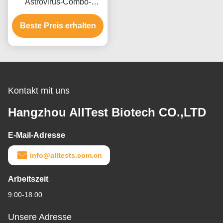
Astrovirus-Combo-
Schnelltest mit 15
Minuten Lesezeit CE-
Beste Preis erhalten
zertifiziert und hohe
Genauigkeit
Kontakt mit uns
Hangzhou AllTest Biotech CO.,LTD
E-Mail-Adresse
info@alltests.com.cn
Arbeitszeit
9:00-18:00
Unsere Adresse