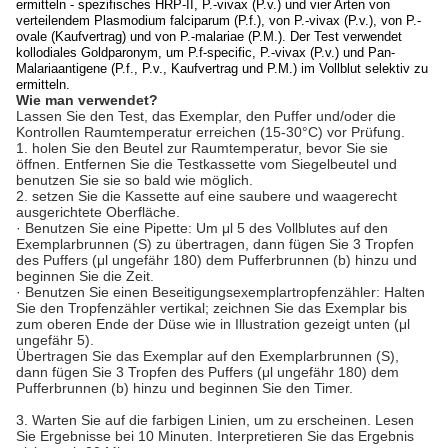
ermitteln - spezifisches HRP-II, P.-vivax (P.v.) und vier Arten von
verteilendem Plasmodium falciparum (P.f.), von P.-vivax (P.v.), von P.-
ovale (Kaufvertrag) und von P.-malariae (P.M.). Der Test verwendet
kollodiales Goldparonym, um P.f-specific, P.-vivax (P.v.) und Pan-
Malariaantigene (P.f., P.v., Kaufvertrag und P.M.) im Vollblut selektiv zu
ermitteln.
Wie man verwendet?
Lassen Sie den Test, das Exemplar, den Puffer und/oder die
Kontrollen Raumtemperatur erreichen (15-30°C) vor Prüfung.
1. holen Sie den Beutel zur Raumtemperatur, bevor Sie sie
öffnen. Entfernen Sie die Testkassette vom Siegelbeutel und
benutzen Sie sie so bald wie möglich.
2. setzen Sie die Kassette auf eine saubere und waagerecht
ausgerichtete Oberfläche.
· Benutzen Sie eine Pipette: Um μl 5 des Vollblutes auf den
Exemplarbrunnen (S) zu übertragen, dann fügen Sie 3 Tropfen
des Puffers (μl ungefähr 180) dem Pufferbrunnen (b) hinzu und
beginnen Sie die Zeit.
· Benutzen Sie einen Beseitigungsexemplartropfenzähler: Halten
Sie den Tropfenzähler vertikal; zeichnen Sie das Exemplar bis
zum oberen Ende der Düse wie in Illustration gezeigt unten (μl
ungefähr 5).
Übertragen Sie das Exemplar auf den Exemplarbrunnen (S),
dann fügen Sie 3 Tropfen des Puffers (μl ungefähr 180) dem
Pufferbrunnen (b) hinzu und beginnen Sie den Timer.
3. Warten Sie auf die farbigen Linien, um zu erscheinen. Lesen
Sie Ergebnisse bei 10 Minuten. Interpretieren Sie das Ergebnis