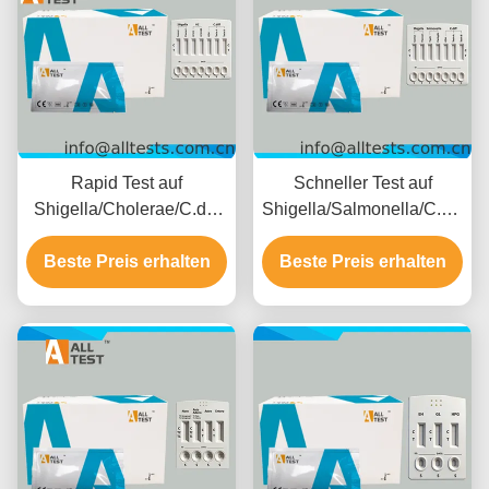
Rapid Test auf
Schneller Test auf
Shigella/Cholerae/C.diff
Shigella/Salmonella/C.diff
bei bakteriellem Durchfall
bei bakteriellem Durchfall
mit einer Lesezeit von 10
Beste Preis erhalten
Beste Preis erhalten
mit schnellen
Minuten, CE-Zertifiziert
Ergebnissen in 10
und hoher Genauigkeit
Minuten, hoher
Genauigkeit und
einfacher visueller
Interpretation