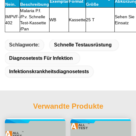
Exemplar
Format
Abkürzun
Nein.
Beschreibung
Größe
Malaria P.f.
IMPVF-
/P.v. Schnelle
Sehen Sie
WB
Kassette
25 T
402
Test-Kassette
Einsatz
/Pan
Schlagworte:
Schnelle Testausrüstung
Diagnosetests Für Infektion
Infektionskrankheitsdiagnosetests
Verwandte Produkte