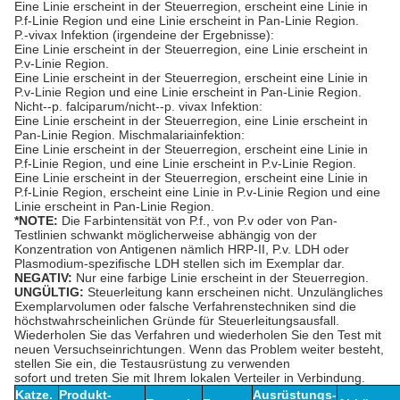
Eine Linie erscheint in der Steuerregion, erscheint eine Linie in
P.f-Linie Region und eine Linie erscheint in Pan-Linie Region.
P.-vivax Infektion (irgendeine der Ergebnisse):
Eine Linie erscheint in der Steuerregion, eine Linie erscheint in
P.v-Linie Region.
Eine Linie erscheint in der Steuerregion, erscheint eine Linie in
P.v-Linie Region und eine Linie erscheint in Pan-Linie Region.
Nicht--p. falciparum/nicht--p. vivax Infektion:
Eine Linie erscheint in der Steuerregion, eine Linie erscheint in
Pan-Linie Region. Mischmalariainfektion:
Eine Linie erscheint in der Steuerregion, erscheint eine Linie in
P.f-Linie Region, und eine Linie erscheint in P.v-Linie Region.
Eine Linie erscheint in der Steuerregion, erscheint eine Linie in
P.f-Linie Region, erscheint eine Linie in P.v-Linie Region und eine
Linie erscheint in Pan-Linie Region.
*NOTE:
Die Farbintensität von P.f., von P.v oder von Pan-
Testlinien schwankt möglicherweise abhängig von der
Konzentration von Antigenen nämlich HRP-II, P.v. LDH oder
Plasmodium-spezifische LDH stellen sich im Exemplar dar.
NEGATIV:
Nur eine farbige Linie erscheint in der Steuerregion.
UNGÜLTIG:
Steuerleitung kann erscheinen nicht. Unzulängliches
Exemplarvolumen oder falsche Verfahrenstechniken sind die
höchstwahrscheinlichen Gründe für Steuerleitungsausfall.
Wiederholen Sie das Verfahren und wiederholen Sie den Test mit
neuen Versuchseinrichtungen. Wenn das Problem weiter besteht,
stellen Sie ein, die Testausrüstung zu verwenden
sofort und treten Sie mit Ihrem lokalen Verteiler in Verbindung.
Katze.
Produkt-
Ausrüstungs-