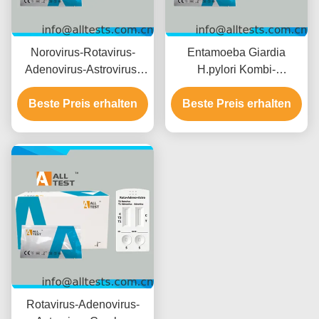
Norovirus-Rotavirus-
Entamoeba Giardia
Adenovirus-Astrovirus-
H.pylori Kombi-
Enterovirus-Combo-
Schnelltest für schnelle
Beste Preis erhalten
Schnelltest für
Ergebnisse in 10 Minuten
Beste Preis erhalten
Infektionskrankheiten mit
mit hoher Genauigkeit
schnellen Ergebnissen in
und einfacher visueller
15 Minuten, hoher
Interpretation
Genauigkeit und
einfacher visueller
Interpretation
Rotavirus-Adenovirus-