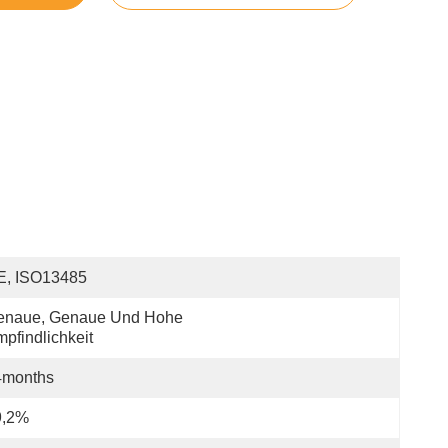
E, ISO13485
enaue, Genaue Und Hohe 
pfindlichkeit
4months
9,2%