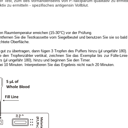
eller Test, zum des Vorhandenseins von P.-falciparum qualitativ zu ermit
tiv zu ermitteln - spezifisches antigensin Vollblut.
len Raumtemperatur erreichen (15-30°C) vor der Prüfung.
ntfernen Sie die Testkassette vom Siegelbeutel und benutzen Sie sie so bald
chtete Oberfläche.
 gut zu übertragen, dann fügen 3 Tropfen des Puffers hinzu (μl ungefähr 180).
den Tropfenzähler vertikal, zeichnen Sie das Exemplar bis zur Fülle-Linie w
s (μl ungefähr 180), hinzu und beginnen Sie den Timer.
ei 10 Minuten. Interpretieren Sie das Ergebnis nicht nach 20 Minuten.