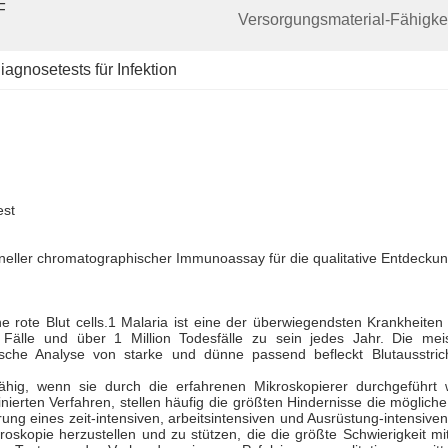
 
Versorgungsmaterial-Fähigkei
iagnosetests für Infektion
est
n schneller chromatographischer Immunoassay für die qualitative Entdeck
e rote Blut cells.1 Malaria ist eine der überwiegendsten Krankheite
Fälle und über 1 Million Todesfälle zu sein jedes Jahr. Die meis
ische Analyse von starke und dünne passend befleckt Blutausstric
hig, wenn sie durch die erfahrenen Mikroskopierer durchgeführt wi
erten Verfahren, stellen häufig die größten Hindernisse die mögliche 
hrung eines zeit-intensiven, arbeitsintensiven und Ausrüstung-intensiv
oskopie herzustellen und zu stützen, die die größte Schwierigkeit mi