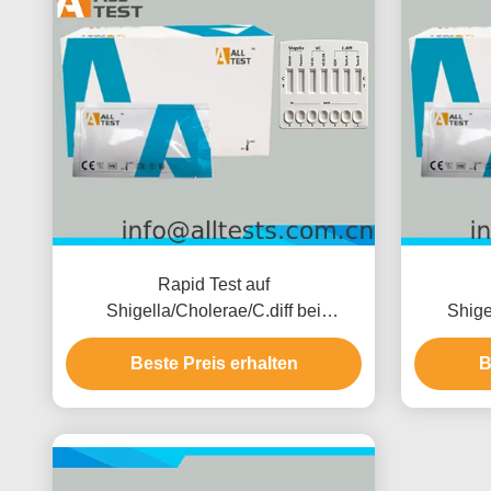
Rapid Test auf
Shigella/Cholerae/C.diff bei
Shige
bakteriellem Durchfall mit einer
bakterie
Lesezeit von 10 Minuten, CE-
Beste Preis erhalten
Ergebni
B
Zertifiziert und hoher Genauigkeit
Genauigk