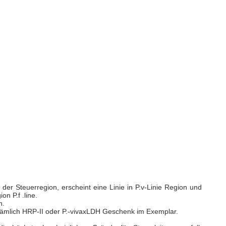
 der Steuerregion, erscheint eine Linie in P.v-Linie Region und
on P.f .line.
n.
ämlich HRP-II oder P.-vivaxLDH Geschenk im Exemplar.