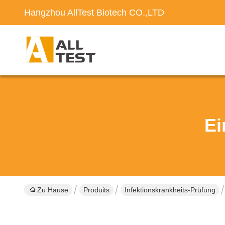
Hangzhou AllTest Biotech CO.,LTD
Ei
Zu Hause
Produits
Infektionskrankheits-Prüfung