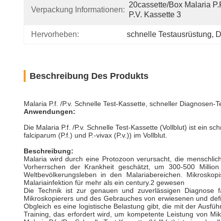
20cassette/box Malaria P.f
Verpackung Informationen:
P.v. Kassette 3
Hervorheben:
schnelle Testausrüstung
, 
D
Beschreibung Des Produkts
Malaria P.f. /P.v. Schnelle Test-Kassette, schneller Diagnosen-T
Anwendungen:
Die Malaria P.f. /P.v. Schnelle Test-Kassette (Vollblut) ist ei
falciparum (P.f.) und P.-vivax (P.v.)) im Vollblut.
Beschreibung:
Malaria wird durch eine Protozoon verursacht, die menschlich
Vorherrschen der Krankheit geschätzt, um 300-500 Million 
Weltbevölkerungsleben in den Malariabereichen. Mikroskop
Malariainfektion für mehr als ein century.2 gewesen
Die Technik ist zur genauen und zuverlässigen Diagnose fä
Mikroskopierers und des Gebrauches von erwiesenen und defini
Obgleich es eine logistische Belastung gibt, die mit der Ausfü
Training, das erfordert wird, um kompetente Leistung von Mikr