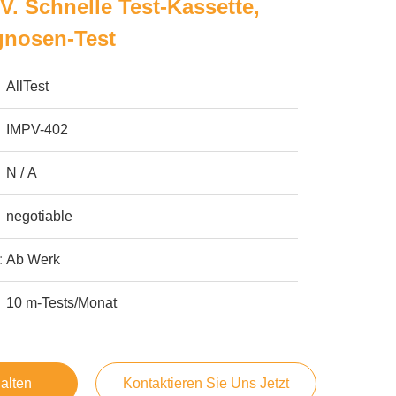
P.v. Schnelle Test-Kassette,
gnosen-Test
AllTest
IMPV-402
N / A
negotiable
:
Ab Werk
10 m-Tests/Monat
alten
Kontaktieren Sie Uns Jetzt