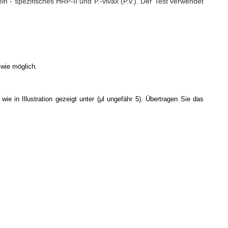
teln - spezifisches HRP-II und P.-vivax (P.v.). Der Test verwendet
 wie möglich.
ie in Illustration gezeigt unter (μl ungefähr 5). Übertragen Sie das