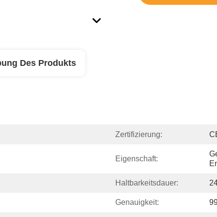
bung Des Produkts
Zertifizierung:
C
G
Eigenschaft:
Em
Haltbarkeitsdauer:
2
Genauigkeit:
9