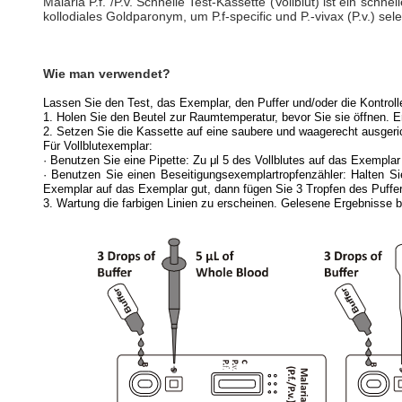
Malaria P.f. /P.v. Schnelle Test-Kassette (Vollblut) ist ein schn
kollodiales Goldparonym, um P.f-specific und P.-vivax (P.v.) selek
Wie man verwendet?
Lassen Sie den Test, das Exemplar, den Puffer und/oder die Kontrol
1. Holen Sie den Beutel zur Raumtemperatur, bevor Sie sie öffnen. E
2. Setzen Sie die Kassette auf eine saubere und waagerecht ausgeri
Für Vollblutexemplar:
· Benutzen Sie eine Pipette: Zu μl 5 des Vollblutes auf das Exemplar
· Benutzen Sie einen Beseitigungsexemplartropfenzähler: Halten Sie 
Exemplar auf das Exemplar gut, dann fügen Sie 3 Tropfen des Puffer
3. Wartung die farbigen Linien zu erscheinen. Gelesene Ergebnisse b