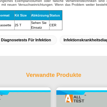
gliches Exemplarvolumen oder falsche Verfahrenstechniken sind di
 mit neuen Versuchseinrichtungen. Wenn das Problem weiter besteht, 
ormat
Kit Size
Abkürzung
Status
Sehen Sie
assette
25 T
CER
Einsatz
Diagnosetests Für Infektion
Infektionskrankheitsdi
Verwandte Produkte