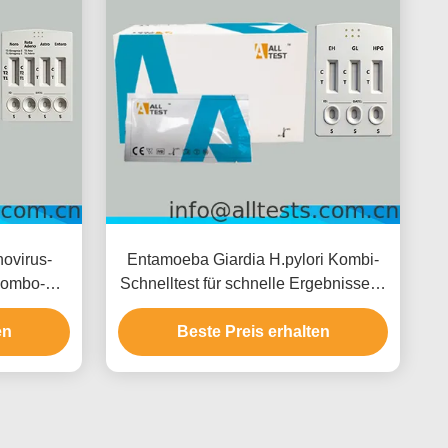
ovirus-
Entamoeba Giardia H.pylori Kombi-
Combo-
Schnelltest für schnelle Ergebnisse in
rankheiten
10 Minuten mit hoher Genauigkeit und
n in 15
en
einfacher visueller Interpretation
Beste Preis erhalten
eit und
retation