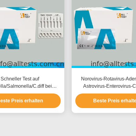
Schneller Test auf
Norovirus-Rotavirus-Aden
lla/Salmonella/C.diff bei
Astrovirus-Enterovirus-
llem Durchfall mit schnellen
Schnelltest für Infektionsk
ssen in 10 Minuten, hoher
este Preis erhalten
mit schnellen Ergebnisse
Beste Preis erhalt
eit und einfacher visueller
Minuten, hoher Genauigk
Interpretation
einfacher visueller Interp