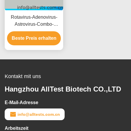
Rotavirus-Adenovirus-
Astrovirus-Combo-
Schnelltest mit 15
Minuten Lesezeit CE-
Beste Preis erhalten
zertifiziert und hohe
Genauigkeit
Kontakt mit uns
Hangzhou AllTest Biotech CO.,LTD
E-Mail-Adresse
info@alltests.com.cn
Arbeitszeit