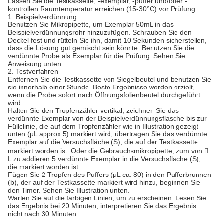
Lassen Sie die Testkassette, -exemplar, -puffer und/oder -
kontrollen Raumtemperatur erreichen (15-30°C) vor Prüfung.
1. Beispielverdünnung
Benutzen Sie Mikropipette, um Exemplar 50mL in das
Beispielverdünnungsrohr hinzuzufügen. Schrauben Sie den
Deckel fest und rütteln Sie ihn, damit 10 Sekunden sicherstellen,
dass die Lösung gut gemischt sein könnte. Benutzen Sie die
verdünnte Probe als Exemplar für die Prüfung. Sehen Sie
Anweisung unten.
2. Testverfahren
Entfernen Sie die Testkassette von Siegelbeutel und benutzen Sie
sie innerhalb einer Stunde. Beste Ergebnisse werden erzielt,
wenn die Probe sofort nach Öffnungsfolienbeutel durchgeführt
wird.
Halten Sie den Tropfenzähler vertikal, zeichnen Sie das
verdünnte Exemplar von der Beispielverdünnungsflasche bis zur
Füllelinie, die auf dem Tropfenzähler wie in Illustration gezeigt
unten (μL approx.5) markiert wird, übertragen Sie das verdünnte
Exemplar auf die Versuchsfläche (S), die auf der Testkassette
markiert worden ist. Oder die Gebrauchsmikropipette, zum von 
L zu addieren 5 verdünnte Exemplar in die Versuchsfläche (S),
die markiert worden ist.
Fügen Sie 2 Tropfen des Puffers (μL ca. 80) in den Pufferbrunnen
(b), der auf der Testkassette markiert wird hinzu, beginnen Sie
den Timer. Sehen Sie Illustration unten.
Warten Sie auf die farbigen Linien, um zu erscheinen. Lesen Sie
das Ergebnis bei 20 Minuten, interpretieren Sie das Ergebnis
nicht nach 30 Minuten.