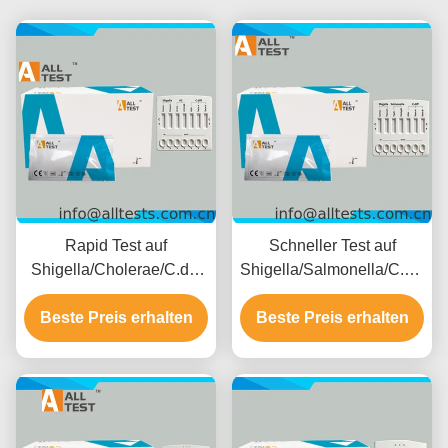
Rapid Test auf
Schneller Test auf
Shigella/Cholerae/C.diff
Shigella/Salmonella/C.diff
bei bakteriellem Durchfall
bei bakteriellem Durchfall
mit einer Lesezeit von 10
Beste Preis erhalten
Beste Preis erhalten
mit schnellen
Minuten, CE-Zertifiziert
Ergebnissen in 10
und hoher Genauigkeit
Minuten, hoher
Genauigkeit und
einfacher visueller
Interpretation