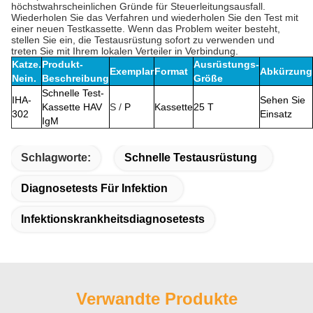
höchstwahrscheinlichen Gründe für Steuerleitungsausfall.
Wiederholen Sie das Verfahren und wiederholen Sie den Test mit
einer neuen Testkassette. Wenn das Problem weiter besteht,
stellen Sie ein, die Testausrüstung sofort zu verwenden und
treten Sie mit Ihrem lokalen Verteiler in Verbindung.
Katze.
Produkt-
Ausrüstungs-
Exemplar
Format
Abkürzung
Nein.
Beschreibung
Größe
Schnelle Test-
IHA-
Sehen Sie
Kassette HAV
S /
P
Kassette
25 T
302
Einsatz
IgM
Schlagworte:
Schnelle Testausrüstung
Diagnosetests Für Infektion
Infektionskrankheitsdiagnosetests
Verwandte Produkte