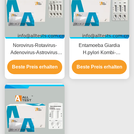
Norovirus-Rotavirus-
Entamoeba Giardia
Adenovirus-Astrovirus-
H.pylori Kombi-
Enterovirus-Combo-
Schnelltest für schnelle
Beste Preis erhalten
Schnelltest für
Ergebnisse in 10 Minuten
Beste Preis erhalten
Infektionskrankheiten mit
mit hoher Genauigkeit
schnellen Ergebnissen in
und einfacher visueller
15 Minuten, hoher
Interpretation
Genauigkeit und
einfacher visueller
Interpretation