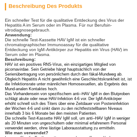
Beschreibung Des Produkts
Ein schneller Test für die qualitative Entdeckung des Virus der
Hepatitis A im Serum oder im Plasma. Für nur Berufsin-
vitrodiagnosegebrauch.
Anwendung:
Die schnelle Test-Kassette HAV IgM ist ein schneller
chromatographischer Immunoassay für die qualitative
Entdeckung von IgM-Antikörper zur Hepatitis ein Virus (HAV) im
Serum oder im Plasma.
Beschreibung:
HAV ist ein positives RNS-Virus, ein einzigartiges Mitglied von
picornavirdae. Sein Getriebe hängt hauptsächlich von der
Serienübertragung von persönlichem durch den fäkal-Mundweg ab.
Obgleich Hepatitis A nicht gewöhnlich eine Geschlechtskrankheit ist, ist
die Infektionsrate unter männlichen Homosexuellen, als Ergebnis des
Mund-analen Kontaktes hoch.
Das Vorhandensein von spezifischem anti--HAV IgM in den Blutproben
schlägt akute oder neue HAV-Infektion 4-6 vor. Der IgM-Antikörper
erhöht schnell sich des Titers über eine Zeitdauer von Posteninfektion
der Wochen 4-6 und sinkt dann zu den nichtfeststellbaren Niveaus
innerhalb 3 bis 6 Monate bei den meisten Patienten.
Die schnelle Test-Kassette HAV IgM soll, um anti--HAV IgM in weniger
als 20 Minuten von ungeschultem oder minimal erfahrenem Personal
verwendet werden, ohne lästige Laborausstattung zu ermitteln.
Wie man verwendet?