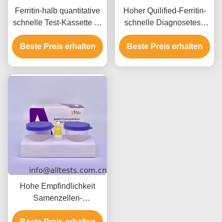
Ferritin-halb quantitative
Hoher Quilified-Ferritin-
schnelle Test-Kassette im
schnelle Diagnosetest-
Vollblut/im Serum/im
Kassette im Vollblut
Beste Preis erhalten
Plasma
Beste Preis erhalten
Hohe Empfindlichkeit
Samenzellen-
Konzentrations-schnelle
Test-Kassetten-Sicherheit
Beste Preis erhalten