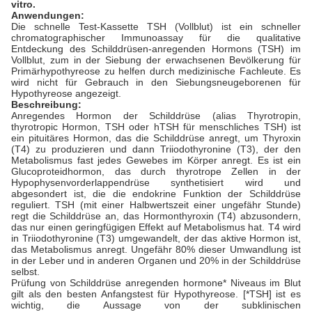
vitro.
Anwendungen:
Die schnelle Test-Kassette TSH (Vollblut) ist ein schneller
chromatographischer Immunoassay für die qualitative
Entdeckung des Schilddrüsen-anregenden Hormons (TSH) im
Vollblut, zum in der Siebung der erwachsenen Bevölkerung für
Primärhypothyreose zu helfen durch medizinische Fachleute. Es
wird nicht für Gebrauch in den Siebungsneugeborenen für
Hypothyreose angezeigt.
Beschreibung:
Anregendes Hormon der Schilddrüse (alias Thyrotropin,
thyrotropic Hormon, TSH oder hTSH für menschliches TSH) ist
ein pituitäres Hormon, das die Schilddrüse anregt, um Thyroxin
(T4) zu produzieren und dann Triiodothyronine (T3), der den
Metabolismus fast jedes Gewebes im Körper anregt. Es ist ein
Glucoproteidhormon, das durch thyrotrope Zellen in der
Hypophysenvorderlappendrüse synthetisiert wird und
abgesondert ist, die die endokrine Funktion der Schilddrüse
reguliert. TSH (mit einer Halbwertszeit einer ungefähr Stunde)
regt die Schilddrüse an, das Hormonthyroxin (T4) abzusondern,
das nur einen geringfügigen Effekt auf Metabolismus hat. T4 wird
in Triiodothyronine (T3) umgewandelt, der das aktive Hormon ist,
das Metabolismus anregt. Ungefähr 80% dieser Umwandlung ist
in der Leber und in anderen Organen und 20% in der Schilddrüse
selbst.
Prüfung von Schilddrüse anregenden hormone* Niveaus im Blut
gilt als den besten Anfangstest für Hypothyreose. [*TSH] ist es
wichtig, die Aussage von der subklinischen