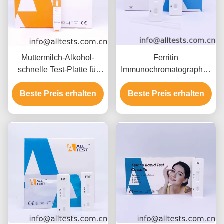
Muttermilch-Alkohol-
Ferritin
schnelle Test-Platte für
Immunochromatographic-
die semiquantitative
Proben-Test, schneller
Entdeckung des Alkohols
Beste Preis erhalten
Immunoassay-Test mit
Beste Preis erhalten
hohem Quilified