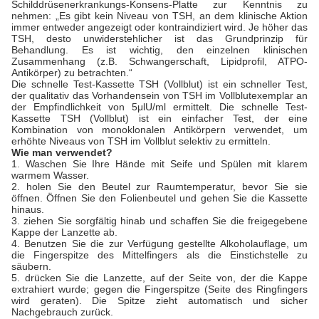
Schilddrüsenerkrankungs-Konsens-Platte zur Kenntnis zu
nehmen: „Es gibt kein Niveau von TSH, an dem klinische Aktion
immer entweder angezeigt oder kontraindiziert wird. Je höher das
TSH, desto unwiderstehlicher ist das Grundprinzip für
Behandlung. Es ist wichtig, den einzelnen klinischen
Zusammenhang (z.B. Schwangerschaft, Lipidprofil, ATPO-
Antikörper) zu betrachten.“
Die schnelle Test-Kassette TSH (Vollblut) ist ein schneller Test,
der qualitativ das Vorhandensein von TSH im Vollblutexemplar an
der Empfindlichkeit von 5μlU/ml ermittelt. Die schnelle Test-
Kassette TSH (Vollblut) ist ein einfacher Test, der eine
Kombination von monoklonalen Antikörpern verwendet, um
erhöhte Niveaus von TSH im Vollblut selektiv zu ermitteln.
Wie man verwendet?
1. Waschen Sie Ihre Hände mit Seife und Spülen mit klarem
warmem Wasser.
2. holen Sie den Beutel zur Raumtemperatur, bevor Sie sie
öffnen. Öffnen Sie den Folienbeutel und gehen Sie die Kassette
hinaus.
3. ziehen Sie sorgfältig hinab und schaffen Sie die freigegebene
Kappe der Lanzette ab.
4. Benutzen Sie die zur Verfügung gestellte Alkoholauflage, um
die Fingerspitze des Mittelfingers als die Einstichstelle zu
säubern.
5. drücken Sie die Lanzette, auf der Seite von, der die Kappe
extrahiert wurde; gegen die Fingerspitze (Seite des Ringfingers
wird geraten). Die Spitze zieht automatisch und sicher
Nachgebrauch zurück.