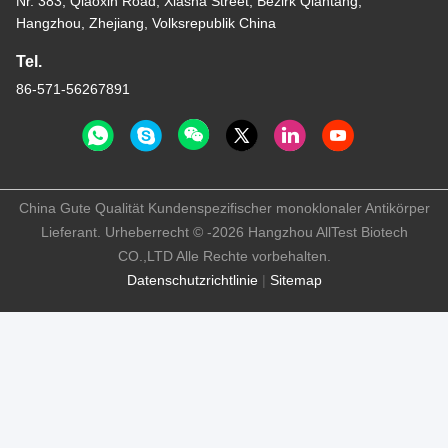
Nr. 383, Qiaoxin Road, Xiasha Street, Bezirk Qiantang,
Hangzhou, Zhejiang, Volksrepublik China
Tel.
86-571-56267891
China Gute Qualität Kundenspezifischer monoklonaler Antikörper
Lieferant. Urheberrecht © -2026 Hangzhou AllTest Biotech
CO.,LTD Alle Rechte vorbehalten.
Datenschutzrichtlinie
|
Sitemap