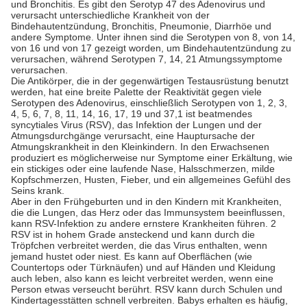
und Bronchitis. Es gibt den Serotyp 47 des Adenovirus und
verursacht unterschiedliche Krankheit von der
Bindehautentzündung, Bronchitis, Pneumonie, Diarrhöe und
andere Symptome. Unter ihnen sind die Serotypen von 8, von 14,
von 16 und von 17 gezeigt worden, um Bindehautentzündung zu
verursachen, während Serotypen 7, 14, 21 Atmungssymptome
verursachen.
Die Antikörper, die in der gegenwärtigen Testausrüstung benutzt
werden, hat eine breite Palette der Reaktivität gegen viele
Serotypen des Adenovirus, einschließlich Serotypen von 1, 2, 3,
4, 5, 6, 7, 8, 11, 14, 16, 17, 19 und 37,1 ist beatmendes
syncytiales Virus (RSV), das Infektion der Lungen und der
Atmungsdurchgänge verursacht, eine Hauptursache der
Atmungskrankheit in den Kleinkindern. In den Erwachsenen
produziert es möglicherweise nur Symptome einer Erkältung, wie
ein stickiges oder eine laufende Nase, Halsschmerzen, milde
Kopfschmerzen, Husten, Fieber, und ein allgemeines Gefühl des
Seins krank.
Aber in den Frühgeburten und in den Kindern mit Krankheiten,
die die Lungen, das Herz oder das Immunsystem beeinflussen,
kann RSV-Infektion zu andere ernstere Krankheiten führen. 2
RSV ist in hohem Grade ansteckend und kann durch die
Tröpfchen verbreitet werden, die das Virus enthalten, wenn
jemand hustet oder niest. Es kann auf Oberflächen (wie
Countertops oder Türknäufen) und auf Händen und Kleidung
auch leben, also kann es leicht verbreitet werden, wenn eine
Person etwas verseucht berührt. RSV kann durch Schulen und
Kindertagesstätten schnell verbreiten. Babys erhalten es häufig,