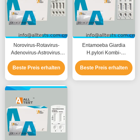
Norovirus-Rotavirus-
Entamoeba Giardia
Adenovirus-Astrovirus-
H.pylori Kombi-
Enterovirus-Combo-
Schnelltest für schnelle
Beste Preis erhalten
Schnelltest für
Ergebnisse in 10 Minuten
Beste Preis erhalten
Infektionskrankheiten mit
mit hoher Genauigkeit
schnellen Ergebnissen in
und einfacher visueller
15 Minuten, hoher
Interpretation
Genauigkeit und
einfacher visueller
Interpretation