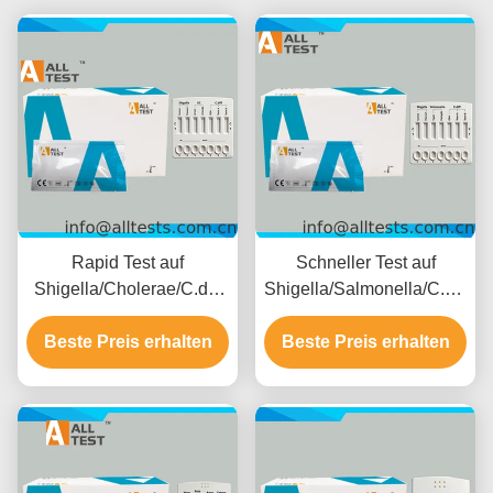
Rapid Test auf
Schneller Test auf
Shigella/Cholerae/C.diff
Shigella/Salmonella/C.diff
bei bakteriellem Durchfall
bei bakteriellem Durchfall
mit einer Lesezeit von 10
Beste Preis erhalten
Beste Preis erhalten
mit schnellen
Minuten, CE-Zertifiziert
Ergebnissen in 10
und hoher Genauigkeit
Minuten, hoher
Genauigkeit und
einfacher visueller
Interpretation