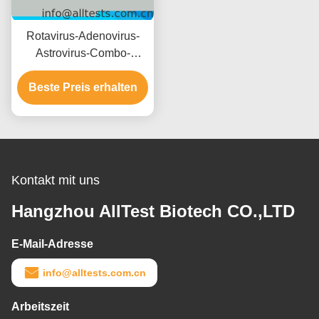
Rotavirus-Adenovirus-
Astrovirus-Combo-
Schnelltest mit 15
Minuten Lesezeit CE-
Beste Preis erhalten
zertifiziert und hohe
Genauigkeit
Kontakt mit uns
Hangzhou AllTest Biotech CO.,LTD
E-Mail-Adresse
info@alltests.com.cn
Arbeitszeit