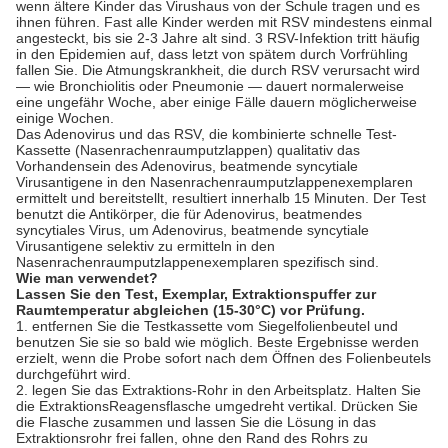
wenn ältere Kinder das Virushaus von der Schule tragen und es
ihnen führen. Fast alle Kinder werden mit RSV mindestens einmal
angesteckt, bis sie 2-3 Jahre alt sind. 3 RSV-Infektion tritt häufig
in den Epidemien auf, dass letzt von spätem durch Vorfrühling
fallen Sie. Die Atmungskrankheit, die durch RSV verursacht wird
— wie Bronchiolitis oder Pneumonie — dauert normalerweise
eine ungefähr Woche, aber einige Fälle dauern möglicherweise
einige Wochen.
Das Adenovirus und das RSV, die kombinierte schnelle Test-
Kassette (Nasenrachenraumputzlappen) qualitativ das
Vorhandensein des Adenovirus, beatmende syncytiale
Virusantigene in den Nasenrachenraumputzlappenexemplaren
ermittelt und bereitstellt, resultiert innerhalb 15 Minuten. Der Test
benutzt die Antikörper, die für Adenovirus, beatmendes
syncytiales Virus, um Adenovirus, beatmende syncytiale
Virusantigene selektiv zu ermitteln in den
Nasenrachenraumputzlappenexemplaren spezifisch sind.
Wie man verwendet?
Lassen Sie den Test, Exemplar, Extraktionspuffer zur
Raumtemperatur abgleichen (15-30°C) vor Prüfung.
1. entfernen Sie die Testkassette vom Siegelfolienbeutel und
benutzen Sie sie so bald wie möglich. Beste Ergebnisse werden
erzielt, wenn die Probe sofort nach dem Öffnen des Folienbeutels
durchgeführt wird.
2. legen Sie das Extraktions-Rohr in den Arbeitsplatz. Halten Sie
die ExtraktionsReagensflasche umgedreht vertikal. Drücken Sie
die Flasche zusammen und lassen Sie die Lösung in das
Extraktionsrohr frei fallen, ohne den Rand des Rohrs zu